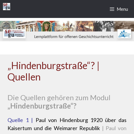
Zum
Menu
Inhalt
springen
„Hindenburgstraße“? |
Quellen
Die Quellen gehören zum Modul
„Hindenburgstraße“?
Quelle 1 |
Paul von Hindenburg 1920 über das
Kaisertum und die Weimarer Republik
| Paul von