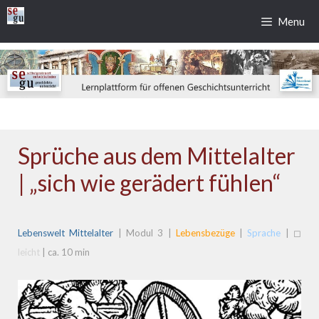
Zum
Menu
Inhalt
springen
Sprüche aus dem Mittelalter
| „sich wie gerädert fühlen“
Lebenswelt Mittelalter
| Modul 3 |
Lebensbezüge
|
Sprache
| ◻
leicht
| ca. 10 min