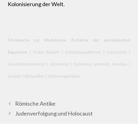
Kolonisierung der Welt.
Stichworte zur Modulserie Zeitalter der europäischen
Expansion
| Frühe Neuzeit | Entdeckungsfahrten | Geschichte |
Geschichtsunterricht | Unterricht | Kolumbus entdeckt Amerika |
Spanier | Bildquellen | Historiengemälde
Römische Antike
Judenverfolgung und Holocaust
.