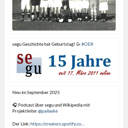
segu Geschichte hat Geburtstag! 🥳
#
OER
Neu im September 2025
🎧 Podcast über segu und Wikipedia mit
Projektleiter
@
pallaske
Der Link:
https://
creators.spotify.com/pod/profi
le/phastfo