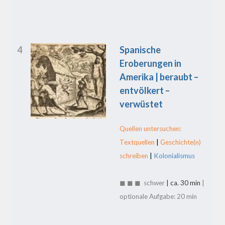
4
Spanische
Eroberungen in
Amerika | beraubt –
entvölkert –
verwüstet
Quellen untersuchen:
Textquellen
|
Geschichte(n)
schreiben
|
Kolonialismus
◼ ◼ ◼ schwer
| ca. 30 min
|
optionale Aufgabe: 20 min