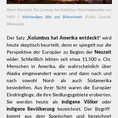
Albert Bierstadt: Die Landung des Kolumbus, Historiengemälde von
1893
|
Vollständiges Bild und Bildnachweis
(Public Domain,
Wikimedia)
Der Satz „
Kolumbus hat Amerika entdeckt
“ wird
heute skeptisch beurteilt, denn er spiegelt nur die
Perspektive der Europäer zu Beginn der
Neuzeit
wider. Schließlich lebten seit etwa 11.500 v. Chr.
Menschen in Amerika, die wahrscheinlich über
Alaska eingewandert waren und dann nach und
nach sowohl Nord- als auch Südamerika
besiedelten. Aus ihrer Sicht waren die Europäer
Eindringlinge, die ihre Siedlungsgebiete eroberten.
Sie werden heute als
indigene Völker
oder
indigene Bevölkerung
bezeichnet. Der Begriff
kommt aus dem Spanischen und bezeichnet