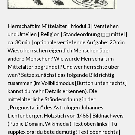
Herrschaft im Mittelalter | Modul 3 | Verstehen
und Urteilen | Religion | Ständeordnung ◻◻ mittel |
ca. 30 min | optionale vertiefende Aufgabe: 20 min
Wieso herrschen eigentlich Menschen über
andere Menschen? Wie wurde Herrschaft im
Mittelalter begründet? Und wer herrschte über
wen? Setze zunächst das folgende Bild richtig
zusammen (im Vollbildmodus [Button unten rechts]
kannst du mehr Details erkennen). Die
mittelalterliche Ständeordnung in der
„Prognostacio“ des Astrologen Johannes
Lichtenberger, Holzstich von 1488 | Bildnachweis
(Public Domain, Wikimedia) Text oben links | Tu
supplex ora: du bete demütig! Text oben rechts |