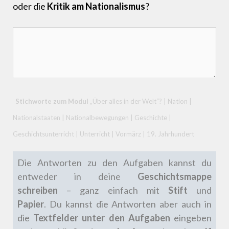
oder die
Kritik am Nationalismus
?
Stichworte zum Modul
„Über alles in der Welt“? | Nation |
Nationalstaaten | Nationalbewegungen | Geschichte |
Geschichtsunterricht | Unterricht | Vormärz | 19. Jahrhundert
Die Antworten zu den Aufgaben kannst du
entweder in deine
Geschichtsmappe
schreiben
– ganz einfach mit
Stift
und
Papier
.
Du kannst die Antworten aber auch in
die
Textfelder unter den Aufgaben
eingeben