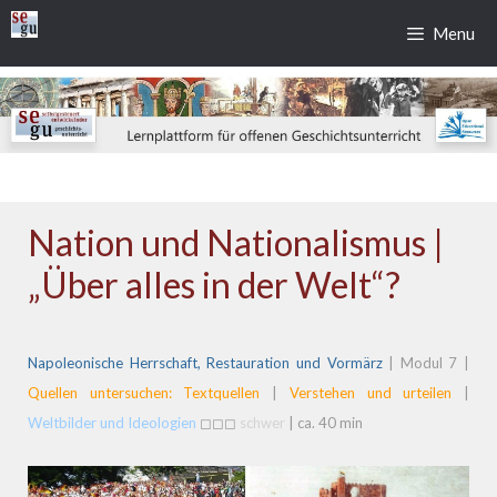
Zum
Menu
Inhalt
springen
Nation und Nationalismus |
„Über alles in der Welt“?
Napoleonische Herrschaft, Restauration und Vormärz
| Modul 7 |
Quellen untersuchen: Textquellen
|
Verstehen und urteilen
|
Weltbilder und Ideologien
◻◻◻
schwer
| ca. 40 min