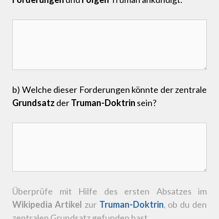
b) Welche dieser Forderungen könnte der zentrale
Grundsatz
der
Truman-Doktrin
sein?
Überprüfe mit Hilfe des ersten Absatzes im
Wikipedia Artikel
zur
Truman-Doktrin
, ob du den
zentralen Grundsatz gefunden hast.