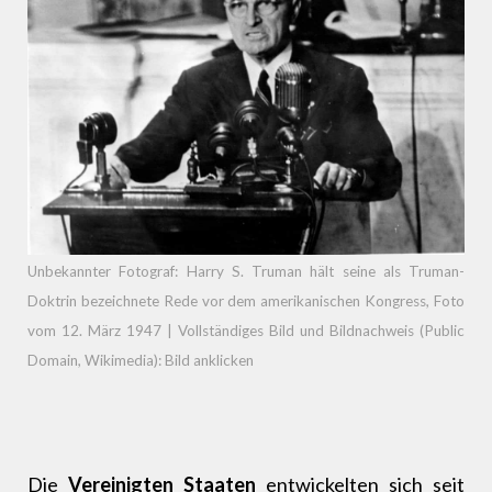
Unbekannter Fotograf: Harry S. Truman hält seine als Truman-
Doktrin bezeichnete Rede vor dem amerikanischen Kongress, Foto
vom 12. März 1947 | Vollständiges Bild und Bildnachweis (Public
Domain, Wikimedia): Bild anklicken
Die
Vereinigten Staaten
entwickelten sich seit