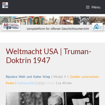
Zum
Menu
Inhalt
springen
Weltmacht USA | Truman-
Doktrin 1947
Bipolare Welt und Kalter Krieg
| Modul 4 |
Quellen untersuchen:
Reden
|
Außenpolitik
| ◻◻◻
schwer
| ca. 40 min