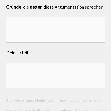
Gründe
, die
gegen
diese Argumentation sprechen
Dein
Urteil
Stichworte zum Modul
USA | Supermacht | Kalter Krieg |
Geschichte | Geschichtsunterricht | Unterricht | Truman Doktrin |