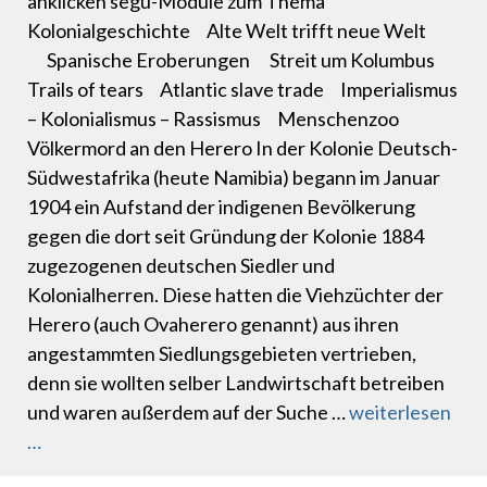
anklicken segu-Module zum Thema
Kolonialgeschichte Alte Welt trifft neue Welt
Spanische Eroberungen Streit um Kolumbus
Trails of tears Atlantic slave trade Imperialismus
– Kolonialismus – Rassismus Menschenzoo
Völkermord an den Herero In der Kolonie Deutsch-
Südwestafrika (heute Namibia) begann im Januar
1904 ein Aufstand der indigenen Bevölkerung
gegen die dort seit Gründung der Kolonie 1884
zugezogenen deutschen Siedler und
Kolonialherren. Diese hatten die Viehzüchter der
Herero (auch Ovaherero genannt) aus ihren
angestammten Siedlungsgebieten vertrieben,
denn sie wollten selber Landwirtschaft betreiben
und waren außerdem auf der Suche …
weiterlesen
…