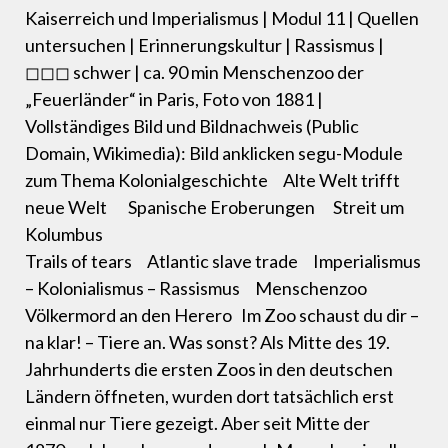
Kaiserreich und Imperialismus | Modul 11 | Quellen
untersuchen | Erinnerungskultur | Rassismus |
◻◻◻ schwer | ca. 90 min Menschenzoo der
„Feuerländer“ in Paris, Foto von 1881 |
Vollständiges Bild und Bildnachweis (Public
Domain, Wikimedia): Bild anklicken segu-Module
zum Thema Kolonialgeschichte Alte Welt trifft
neue Welt Spanische Eroberungen Streit um
Kolumbus
Trails of tears Atlantic slave trade Imperialismus
– Kolonialismus – Rassismus Menschenzoo
Völkermord an den Herero Im Zoo schaust du dir –
na klar! – Tiere an. Was sonst? Als Mitte des 19.
Jahrhunderts die ersten Zoos in den deutschen
Ländern öffneten, wurden dort tatsächlich erst
einmal nur Tiere gezeigt. Aber seit Mitte der