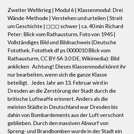
Zweiter Weltkrieg | Modul 6 | Klassenmodul: Drei
Wände-Methode | Verstehen und urteilen | Streit
um Geschichte | ◻◻◻ schwer | ca. 40 min Richard
Peter: Blick vom Rathausturm, Foto von 1945 |
Vollständiges Bild und Bildnachweis (Deutsche
Fotothek‎, Fotothek df ps 0000010 Blick vom
Rathausturm, CC BY-SA 3.0 DE‎, Wikimedia): Bild
anklicken Achtung! Dieses Klassenmodul könnt ihr
nur bearbeiten, wenn sich die ganze Klasse
beteiligt. Jedes Jahr am 13. Februar wird in
Dresden an die Zerstörung der Stadt durch die
britische Luftwaffe erinnert. Anders als die
meisten Städte in Deutschland war Dresden bis
dahin von Bombardements aus der Luft verschont
geblieben. Durch den massiven Abwurf von
Spreng- und Brandbomben wurde in der Stadt ein