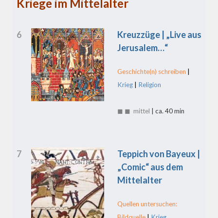
Kriege im Mittelalter
6
Kreuzzüge | „Live aus
Jerusalem…“
Geschichte(n) schreiben
|
Krieg
|
Religion
◼ ◼ mittel
| ca. 40 min
7
Teppich von Bayeux |
„Comic“ aus dem
Mittelalter
Quellen untersuchen:
Bildquelle
|
Krieg