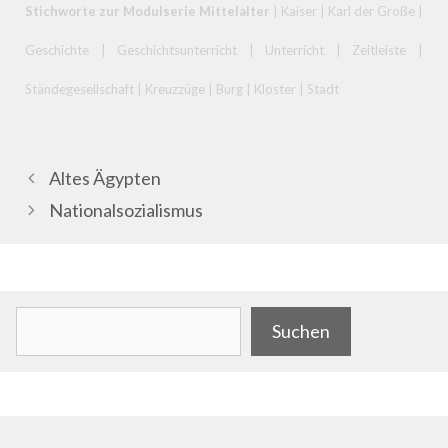
Stichworte zur Modulserie Mittelalter
| Kaiser | Karl der Große |
Geschichte | Geschichtsunterricht | Unterricht | Zeitleiste |
Ständegesellschaft | Kreuzzüge | Burg | Kloster | Stadt
Altes Ägypten
Nationalsozialismus
.
Suchen
Suchen