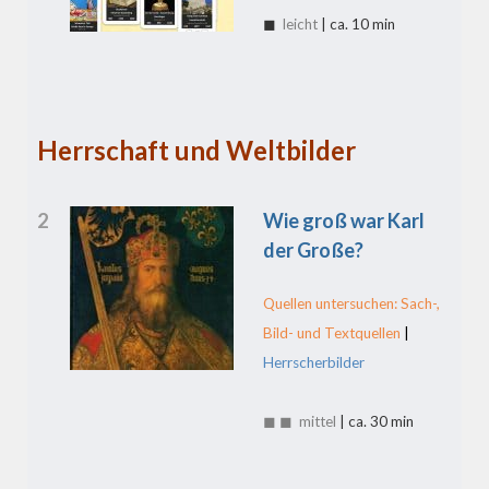
◼
leicht
| ca. 10 min
Herrschaft und Weltbilder
2
Wie groß war Karl
der Große?
Quellen untersuchen: Sach-,
Bild- und Textquellen
|
Herrscherbilder
◼ ◼ mittel
| ca. 30 min