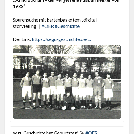
„Schild Bochum – der vergessene Fußballmeister von
1938“
Spurensuche mit kartenbasiertem „digital
storytelling“ |
#
OER
#
Geschichte
Der Link:
https://
segu-geschichte.de/fussball/
segu Geschichte hat Geburtstag! 🥳
#
OER