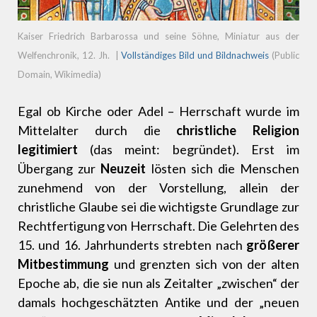
Kaiser Friedrich Barbarossa und seine Söhne, Miniatur aus der
Welfenchronik, 12. Jh.
|
Vollständiges Bild und Bildnachweis
(Public
Domain, Wikimedia)
Egal ob Kirche oder Adel – Herrschaft wurde im
Mittelalter durch die
christliche Religion
legitimiert
(das meint: begründet). Erst im
Übergang zur
Neuzeit
lösten sich die Menschen
zunehmend von der Vorstellung, allein der
christliche Glaube sei die wichtigste Grundlage zur
Rechtfertigung von Herrschaft. Die Gelehrten des
15. und 16. Jahrhunderts strebten nach
größerer
Mitbestimmung
und grenzten sich von der alten
Epoche ab, die sie nun als Zeitalter „zwischen“ der
damals hochgeschätzten Antike und der „neuen