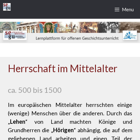
Zum
Menu
Inhalt
springen
Herrschaft im Mittelalter
ca. 500 bis 1500
Im europäischen Mittelalter herrschten einige
(wenige) Menschen über die anderen. Durch das
„
Lehen
“ von Land machten Könige und
Grundherren die „
Hörigen
“ abhängig, die auf dem
geliehenen Land arbeiten und einen Teil der