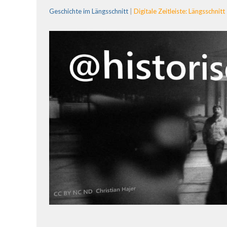
Geschichte im Längsschnitt
|
Digitale Zeitleiste: Längsschnitt