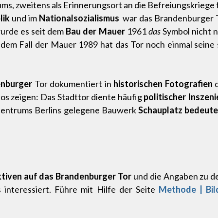
s, zweitens als Erinnerungsort an die Befreiungskriege
lik
und im
Nationalsozialismus
war das Brandenburger To
urde es seit dem
Bau der Mauer
1961
das
Symbol nicht 
 dem Fall der Mauer 1989 hat das Tor noch einmal seine 
enburger
Tor dokumentiert in
historischen Fotografien
d
tos zeigen: Das Stadttor diente häufig
politischer Inszen
 Zentrums Berlins gelegene Bauwerk
Schauplatz
bedeute
tiven auf das Brandenburger Tor
und die Angaben zu d
 interessiert. Führe mit Hilfe der Seite
Methode | Bil