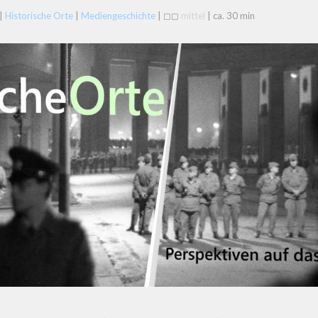
|
Historische Orte
|
Mediengeschichte
| ◻◻
mittel
| ca. 30 min