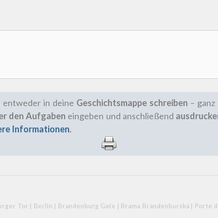
 entweder in deine
Geschichtsmappe schreiben
– ganz
ter den Aufgaben
eingeben und anschließend
ausdrucke
tere Informationen
.
ger Tor | Berlin | Brandenburg Gate |
Brama Brandenburska
|
Porte 