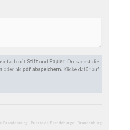
 einfach mit
Stift
und
Papier
.
Du kannst die
n
oder als
pdf abspeichern
. Klicke dafür auf
de Brandebourg
|
Puerta de Brandeburgo
|
Brandenburg