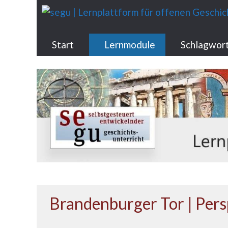
Zum
Inhalt
springen
Start
Lernmodule
Schlagwor
Brandenburger Tor | Pers