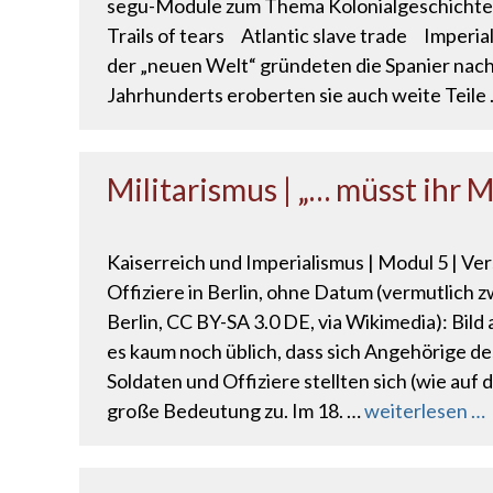
segu-Module zum Thema Kolonialgeschicht
Trails of tears Atlantic slave trade Impe
der „neuen Welt“ gründeten die Spanier nach 
Jahrhunderts eroberten sie auch weite Teile
Militarismus | „… müsst ihr
Kaiserreich und Imperialismus | Modul 5 | Ver
Offiziere in Berlin, ohne Datum (vermutlich 
Berlin, CC BY-SA 3.0 DE, via Wikimedia): Bi
es kaum noch üblich, dass sich Angehörige des
Soldaten und Offiziere stellten sich (wie auf
große Bedeutung zu. Im 18. …
weiterlesen …