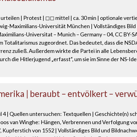
urteilen | Protest | ◻◻ mittel | ca. 30 min | optionale ve
-Maximilians-Universität München | Vollständiges Bild 
milians-Universitat – Munich – Germany – 04, CC BY-SA 3
dem Totalitarismus zugeordnet. Das bedeutet, dass die NS
renz zuließ. Außerdem wirkte die Partei in alle Lebensbe
urch die Hitlerjugend „erfasst“, um sie im Sinne der NS-Id
erika | beraubt – entvölkert – verw
 4 | Quellen untersuchen: Textquellen | Geschichte(n) sc
Joos van Winghe: Hängen, Verbrennen und Verfolgung von I
 Kupferstich von 1552 | Vollständiges Bild und Bildnachwe