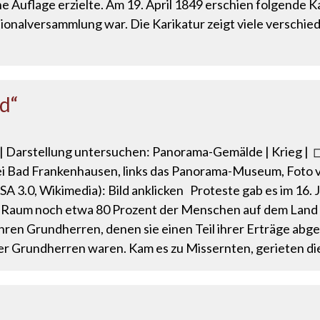
he Auflage erzielte. Am 19. April 1849 erschien folgende 
onalversammlung war. Die Karikatur zeigt viele verschiede
ld“
 | Darstellung untersuchen: Panorama-Gemälde | Krieg | ◻
i Bad Frankenhausen, links das Panorama-Museum, Foto vo
A 3.0, Wikimedia): Bild anklicken Proteste gab es im 16. 
 Raum noch etwa 80 Prozent der Menschen auf dem Land (h
ren Grundherren, denen sie einen Teil ihrer Erträge abg
er Grundherren waren. Kam es zu Missernten, gerieten di