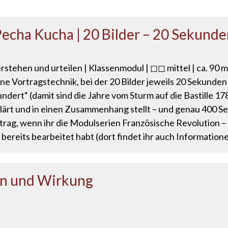
Pecha Kucha | 20 Bilder – 20 Sekund
erstehen und urteilen | Klassenmodul | ◻◻ mittel | ca. 90
ine Vortragstechnik, bei der 20 Bilder jeweils 20 Sekunde
dert“ (damit sind die Jahre vom Sturm auf die Bastille 1
rklärt und in einen Zusammenhang stellt – und genau 400 S
rag, wenn ihr die Modulserien Französische Revolution – 
 bereits bearbeitet habt (dort findet ihr auch Information
en und Wirkung