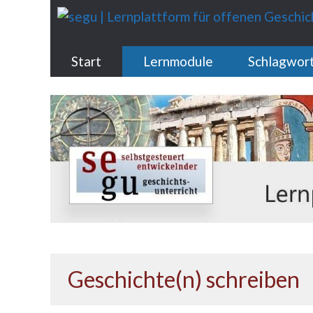
Zum
Inhalt
springen
Start
Lernmodule
Schlagwor
Geschichte(n) schreiben