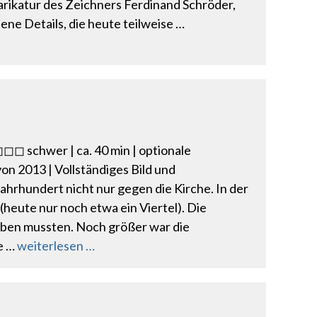
Karikatur des Zeichners Ferdinand Schröder,
ne Details, die heute teilweise …
◻◻ schwer | ca. 40 min | optionale
n 2013 | Vollständiges Bild und
Jahrhundert nicht nur gegen die Kirche. In der
eute nur noch etwa ein Viertel). Die
eben mussten. Noch größer war die
e …
weiterlesen …