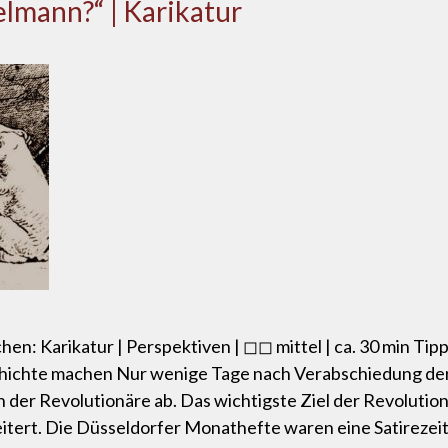
lmann?“ | Karikatur
hen: Karikatur | Perspektiven | ◻◻ mittel | ca. 30 min Ti
chichte machen Nur wenige Tage nach Verabschiedung der 
 der Revolutionäre ab. Das wichtigste Ziel der Revolutio
tert. Die Düsseldorfer Monathefte waren eine Satirezeitsc