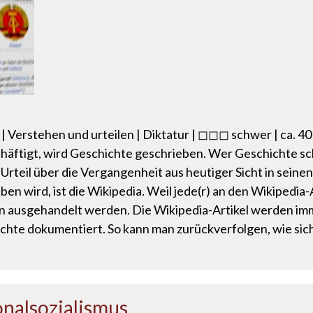
 Verstehen und urteilen | Diktatur | ◻◻◻ schwer | ca. 4
chäftigt, wird Geschichte geschrieben. Wer Geschichte sch
n Urteil über die Vergangenheit aus heutiger Sicht in seine
n wird, ist die Wikipedia. Weil jede(r) an den Wikipedia-A
n ausgehandelt werden. Die Wikipedia-Artikel werden im
ichte dokumentiert. So kann man zurückverfolgen, wie sich
nalsozialismus