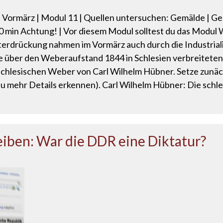
Vormärz | Modul 11 | Quellen untersuchen: Gemälde | Ges
 20 min Achtung! | Vor diesem Modul solltest du das Modu
terdrückung nahmen im Vormärz auch durch die Industrial
e über den Weberaufstand 1844 in Schlesien verbreiteten 
hlesischen Weber von Carl Wilhelm Hübner. Setze zunächs
du mehr Details erkennen). Carl Wilhelm Hübner: Die sch
eiben: War die DDR eine Diktatur?