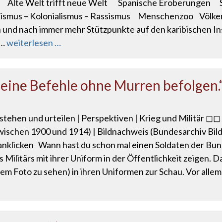
e Alte Welt trifft neue Welt Spanische Eroberungen
rialismus – Kolonialismus – Rassismus Menschenzoo Völ
und nach immer mehr Stützpunkte auf den karibischen Inse
 …
weiterlesen …
 Meine Befehle ohne Murren befolgen.
stehen und urteilen | Perspektiven | Krieg und Militär ◻◻
zwischen 1900 und 1914) | Bildnachweis (Bundesarchiv Bil
ld anklicken Wann hast du schon mal einen Soldaten der B
 Militärs mit ihrer Uniform in der Öffentlichkeit zeigen. D
 dem Foto zu sehen) in ihren Uniformen zur Schau. Vor alle