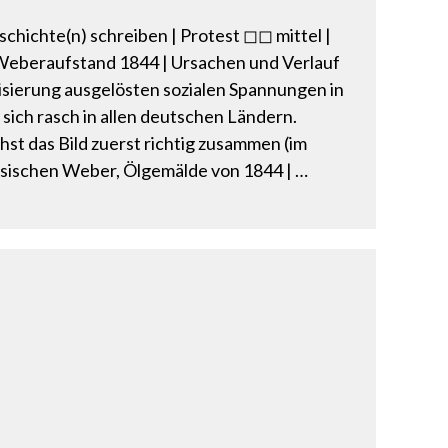
chichte(n) schreiben | Protest ◻◻ mittel |
l Weberaufstand 1844 | Ursachen und Verlauf
isierung ausgelösten sozialen Spannungen in
sich rasch in allen deutschen Ländern.
t das Bild zuerst richtig zusammen (im
lesischen Weber, Ölgemälde von 1844 | …