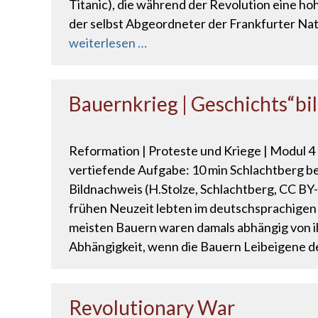
Titanic), die während der Revolution eine ho
der selbst Abgeordneter der Frankfurter Nati
weiterlesen …
Bauernkrieg | Geschichts“bi
Reformation | Proteste und Kriege | Modul 4
vertiefende Aufgabe: 10 min Schlachtberg be
Bildnachweis (H.Stolze, Schlachtberg, CC BY-S
frühen Neuzeit lebten im deutschsprachigen
meisten Bauern waren damals abhängig von ih
Abhängigkeit, wenn die Bauern Leibeigene d
Revolutionary War