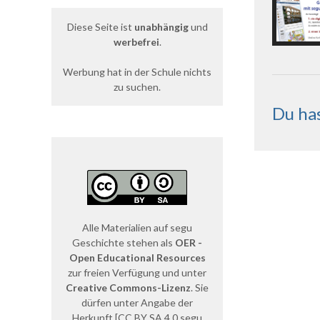
Diese Seite ist
unabhängig
und
werbefrei
.
Werbung hat in der Schule nichts
zu suchen.
Du has
Alle Materialien auf segu
Geschichte stehen als
OER -
Open Educational Resources
zur freien Verfügung und unter
Creative Commons-Lizenz
. Sie
dürfen unter Angabe der
Herkunft [CC BY SA 4.0 segu