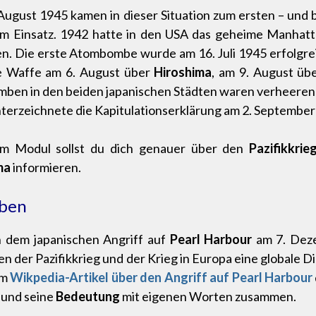
ugust 1945 kamen in dieser Situation zum ersten – und b
um Einsatz. 1942 hatte in den USA das geheime Manhat
n. Die erste Atombombe wurde am 16. Juli 1945 erfolgre
e Waffe am 6. August über
Hiroshima
, am 9. August üb
ben in den beiden japanischen Städten waren verheeren
terzeichnete die Kapitulationserklärung am 2. September
em Modul sollst du dich genauer über den
Pazifikkrie
ma
informieren.
ben
dem japanischen Angriff auf
Pearl Harbour
am 7. Deze
en der Pazifikkrieg und der Krieg in Europa eine globale 
im
Wikpedia-Artikel über den Angriff auf Pearl Harbour
und seine
Bedeutung
mit eigenen Worten zusammen.