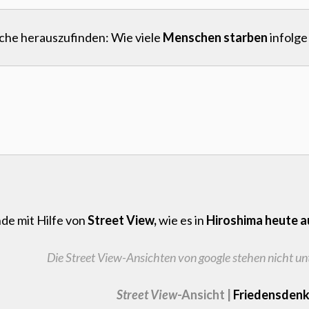
che herauszufinden: Wie viele
Menschen starben
infolg
de mit Hilfe von
Street View,
wie es in
Hiroshima heute a
Die Street View-Ansichten von google stehen nicht u
Street View
-Ansicht |
Friedensdenk