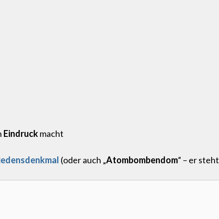
n
Eindruck
macht
iedensdenkmal
(oder auch „
Atombombendom
“ – er steh