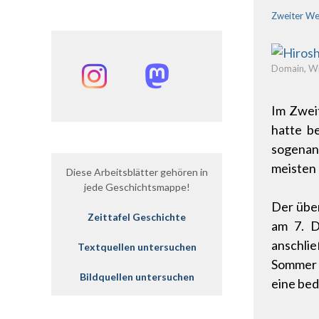
Zweiter We
Domain, Wik
Instagram
Mastodon
Im Zwei
hatte b
sogena
meisten 
Diese Arbeitsblätter gehören in
jede Geschichtsmappe!
Der über
Zeittafel Geschichte
am 7. D
anschlie
Textquellen untersuchen
Sommer 1
Bildquellen untersuchen
eine bed