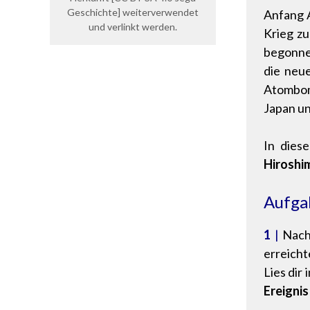
Geschichte] weiterverwendet
Anfang A
und verlinkt werden.
Krieg z
begonne
die neu
Atombom
Japan un
In dies
Hiroshi
Aufga
1
|
Nach 
erreicht
Lies dir 
Ereignis