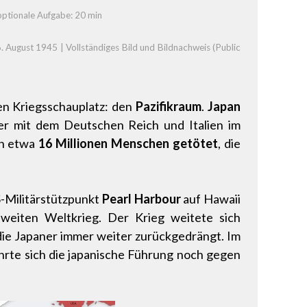
 optionale Aufgabe: 20 min
August 1945 | Vollständiges Bild und Bildnachweis (Public
en Kriegsschauplatz: den
Pazifikraum
.
Japan
er mit dem Deutschen Reich und Italien im
en etwa
16 Millionen Menschen getötet
, die
-Militärstützpunkt
Pearl Harbour
auf Hawaii
eiten Weltkrieg. Der Krieg weitete sich
die Japaner immer weiter zurückgedrängt. Im
hrte sich die japanische Führung noch gegen