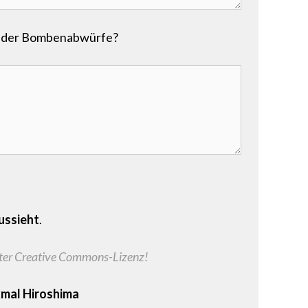
e der Bombenabwürfe?
ussieht
.
nter Creative Commons-Lizenz!
mal Hiroshima