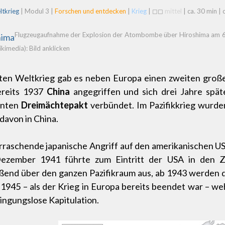
ltkrieg
| Modul 3 |
Forschen und entdecken
|
Krieg
| ◻◻
mittel
| ca. 30 min |
Flugzeugaufnahme der Explosion der Atombombe über Hiroshima am 6. 
imedia): Bild anklicken
ten Weltkrieg gab es neben Europa einen zweiten groß
ereits 1937
China
angegriffen und sich drei Jahre spät
nnten
Dreimächtepakt
verbündet. Im Pazifikkrieg wurd
davon in China.
raschende japanische Angriff auf den amerikanischen US
ezember 1941 führte zum Eintritt der USA in den Zw
ßend über den ganzen Pazifikraum aus, ab 1943 werden 
945 – als der Krieg in Europa bereits beendet war – we
ingungslose Kapitulation.