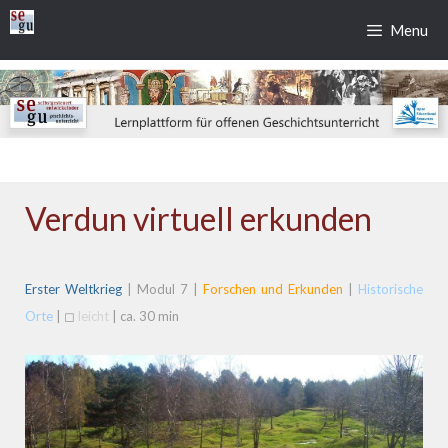
Zum
Menu
Inhalt
springen
Verdun virtuell erkunden
Erster Weltkrieg
| Modul 7 |
Forschen und Erkunden
|
Historische
Orte
| ◻
leicht
| ca. 30 min