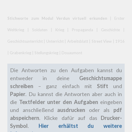
Stichworte zum Modul Verdun virtuell erkunden
| Erster
Weltkrieg | Soldaten | Krieg | Propaganda | Geschichte |
Geschichtsunterricht | Unterricht | Arbeitsblatt | Street View | 1916
| Grabenkrieg | Stellungskrieg | Douaumont
Die Antworten zu den Aufgaben kannst du
entweder in deine
Geschichtsmappe
schreiben
– ganz einfach mit
Stift
und
Papier
.
Du kannst die Antworten aber auch in
die
Textfelder unter den Aufgaben
eingeben
und anschließend
ausdrucken
oder als
pdf
abspeichern
. Klicke dafür auf das
Drucker-
Symbol
.
Hier erhältst du weitere