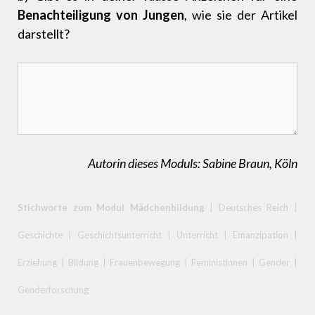
Benachteiligung von Jungen
, wie sie der Artikel
darstellt?
Autorin dieses Moduls: Sabine Braun, Köln
Stichworte zum Modul Mädchenbildung
| Deutsches Reich |
Geschichte | Geschichtsunterricht | Unterricht | Emanzipation |
Erziehung | Bildung | Frauenbewegung | Feministinnen | Gender |
Genderforschung