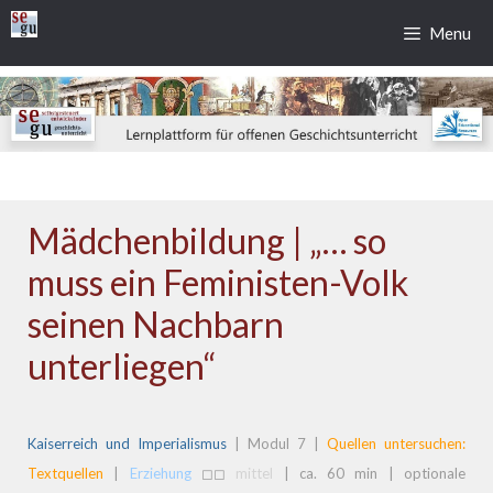
Zum
Menu
Inhalt
springen
Mädchenbildung | „… so
muss ein Feministen-Volk
seinen Nachbarn
unterliegen“
Kaiserreich und Imperialismus
| Modul 7 |
Quellen untersuchen:
Textquellen
|
Erziehung
◻◻
mittel
| ca. 60 min | optionale