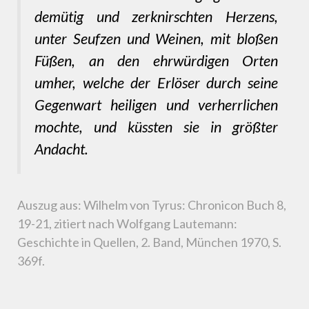
demütig und zerknirschten Herzens,
unter Seufzen und Weinen, mit bloßen
Füßen, an den ehrwürdigen Orten
umher, welche der Erlöser durch seine
Gegenwart heiligen und verherrlichen
mochte, und küssten sie in größter
Andacht.
Auszug aus: Wilhelm von Tyrus: Chronicon Buch 8,
19-21, zitiert nach Wolfgang Lautemann:
Geschichte in Quellen, 2. Band, München 1970, S.
369f.