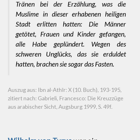
Tränen bei der Erzählung, was die
Muslime in dieser erhabenen heiligen
Stadt erlitten hatten: Die Männer
getötet, Frauen und Kinder gefangen,
alle Habe geplündert. Wegen des
schweren Unglücks, das sie erduldet
hatten, brachen sie sogar das Fasten.
Auszug aus: Ibn al-Athīr: X (10. Buch), 193-195,
zitiert nach: Gabrieli, Francesco: Die Kreuzzüge
aus arabischer Sicht, Augsburg 1999, S. 49f.