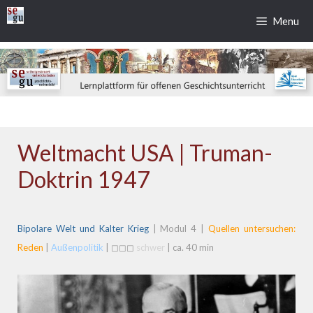
Zum
Menu
Inhalt
springen
Weltmacht USA | Truman-
Doktrin 1947
Bipolare Welt und Kalter Krieg
| Modul 4 |
Quellen untersuchen:
Reden
|
Außenpolitik
| ◻◻◻
schwer
| ca. 40 min