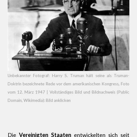
Unbekannter Fotograf: Harry S. Truman hält seine als Truman-
Doktrin bezeichnete Rede vor dem amerikanischen Kongress, Foto
vom 12. März 1947 | Vollständiges Bild und Bildnachweis (Public
Domain, Wikimedia): Bild anklicken
Die
Vereinigten Staaten
entwickelten sich seit