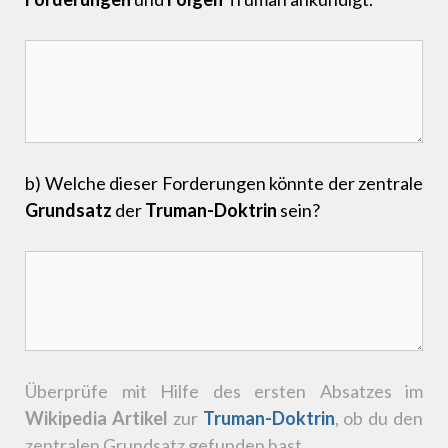
b) Welche dieser Forderungen könnte der zentrale
Grundsatz
der
Truman-Doktrin
sein?
Überprüfe mit Hilfe des ersten Absatzes im
Wikipedia Artikel
zur
Truman-Doktrin
, ob du den
zentralen Grundsatz gefunden hast.