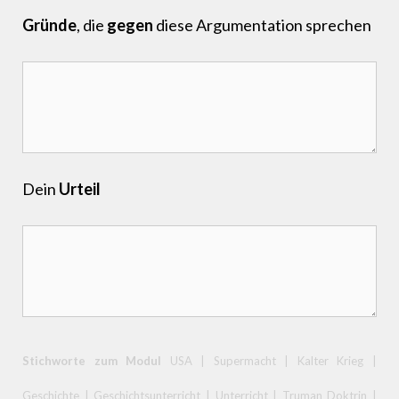
Gründe
, die
gegen
diese Argumentation sprechen
Dein
Urteil
Stichworte zum Modul
USA | Supermacht | Kalter Krieg |
Geschichte | Geschichtsunterricht | Unterricht | Truman Doktrin |